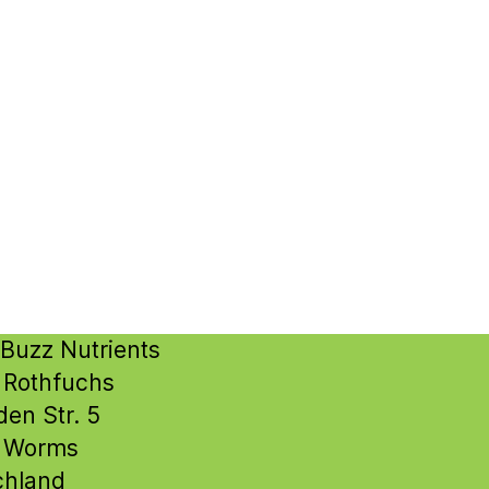
Buzz Nutrients
 Rothfuchs
den Str. 5
 Worms
chland