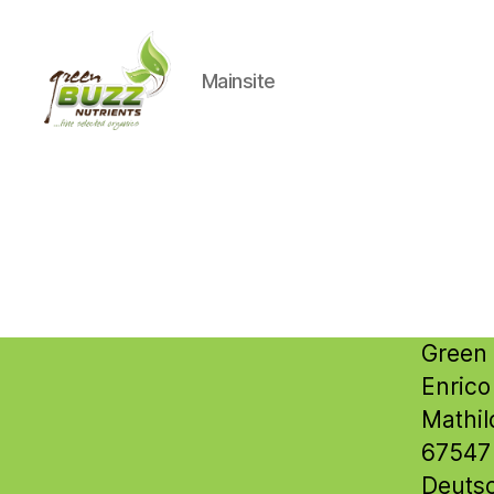
Mainsite
Green
Buzz
Nutrients
Green 
Enrico
Mathil
67547
Deuts