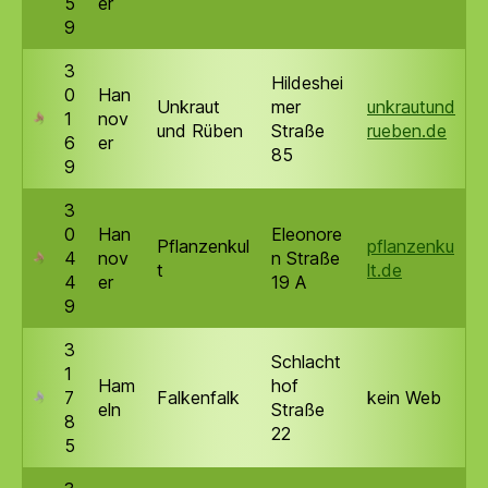
5
er
9
3
Hildeshei
0
Han
Unkraut
mer
unkrautund
1
nov
und Rüben
Straße
rueben.de
6
er
85
9
3
0
Han
Eleonore
Pflanzenkul
pflanzenku
4
nov
n Straße
t
lt.de
4
er
19 A
9
3
Schlacht
1
Ham
hof
7
Falkenfalk
kein Web
eln
Straße
8
22
5