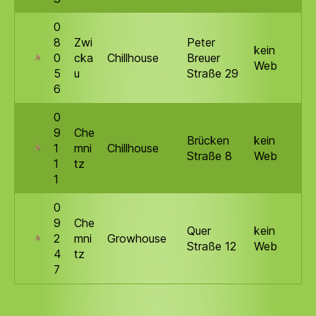
0
8
Zwi
Peter
kein
0
cka
Chillhouse
Breuer
Web
5
u
Straße 29
6
0
9
Che
Brücken
kein
1
mni
Chillhouse
Straße 8
Web
1
tz
1
0
9
Che
Quer
kein
2
mni
Growhouse
Straße 12
Web
4
tz
7