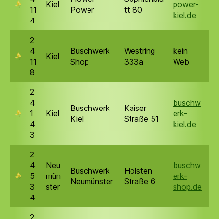
Kiel
power-
11
Power
tt 80
kiel.de
4
2
4
Buschwerk
Westring
kein
Kiel
11
Shop
333a
Web
8
2
4
buschw
Buschwerk
Kaiser
1
Kiel
erk-
Kiel
Straße 51
4
kiel.de
3
2
4
Neu
buschw
Buschwerk
Holsten
5
mün
erk-
Neumünster
Straße 6
3
ster
shop.de
4
2