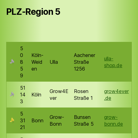
PLZ-Region 5
5
0
Köln-
Aachener
ulla-
8
Weid
Ulla
Straße
shop.de
5
en
1256
9
51
Grow4E
Rosen
grow4ever
14
Köln
ver
Straße 1
.de
3
5
Grow-
Bunsen
grow-
31
Bonn
Bonn
Straße 5
bonn.de
21