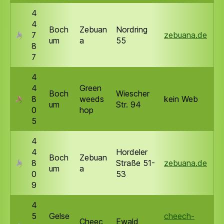
4
4
Boch
Zebuan
Nordring
7
zebuana.de
um
a
55
8
7
4
4
Green
Boch
Wiescher
8
weeds
kein Web
um
Str. 94
0
hop
5
4
4
Hordeler
Boch
Zebuan
8
Straße 51-
zebuana.de
um
a
0
53
9
4
5
Gelse
cheech-
Cheec
Ewald