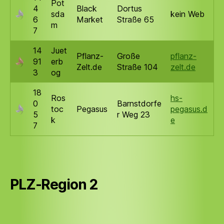
Pot
4
Black
Dortus
sda
kein Web
6
Market
Straße 65
m
7
14
Juet
Pflanz-
Große
pflanz-
91
erb
Zelt.de
Straße 104
zelt.de
3
og
18
Ros
hs-
0
Barnstdorfe
toc
Pegasus
pegasus.d
5
r Weg 23
k
e
7
PLZ-Region 2