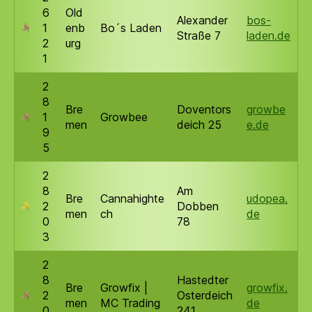
6
Old
Alexander
bos-
1
enb
Bo´s Laden
Straße 7
laden.de
2
urg
1
2
8
Bre
Doventors
growbe
1
Growbee
men
deich 25
e.de
9
5
2
8
Am
Bre
Cannahighte
udopea.
2
Dobben
men
ch
de
0
78
3
2
8
Hastedter
Bre
Growfix |
growfix.
2
Osterdeich
men
MC Trading
de
0
241