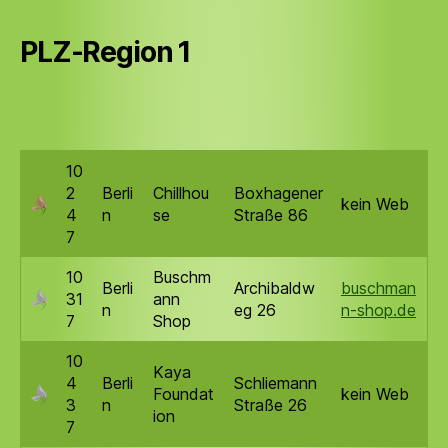
PLZ-Region 1
10
2
Berli
Chillhou
Boxhagener
kein Web
4
n
se
Straße 86
7
10
Buschm
Berli
Archibaldw
buschman
31
ann
n
eg 26
n-shop.de
7
Shop
10
Kaya
4
Berli
Schliemann
Foundat
kein Web
3
n
Straße 26
ion
7