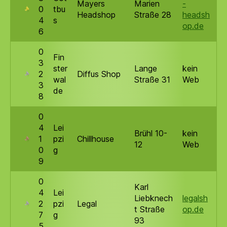
Mayers
Marien
-
0
tbu
Headshop
Straße 28
headsh
4
s
op.de
6
0
Fin
3
ster
Lange
kein
2
Diffus Shop
wal
Straße 31
Web
3
de
8
0
4
Lei
Brühl 10-
kein
1
pzi
Chillhouse
12
Web
0
g
9
0
Karl
4
Lei
Liebknech
legalsh
2
pzi
Legal
t Straße
op.de
7
g
93
5