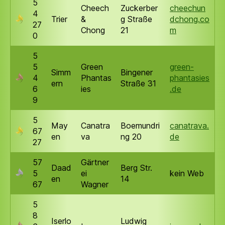
5
Cheech
Zuckerber
cheechun
4
Trier
&
g Straße
dchong.co
27
Chong
21
m
0
5
5
Green
green-
Simm
Bingener
4
Phantas
phantasies
ern
Straße 31
6
ies
.de
9
5
May
Canatra
Boemundri
canatrava.
67
en
va
ng 20
de
27
57
Gärtner
Daad
Berg Str.
5
ei
kein Web
en
14
67
Wagner
5
8
Iserlo
Ludwig