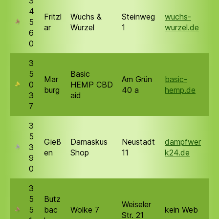
3
4
Fritzl
Wuchs &
Steinweg
wuchs-
5
ar
Wurzel
1
wurzel.de
6
0
3
5
Basic
Mar
Am Grün
basic-
0
HEMP CBD
burg
40 a
hemp.de
3
aid
7
3
5
Gieß
Damaskus
Neustadt
dampfwer
3
en
Shop
11
k24.de
9
0
3
5
Butz
Weiseler
5
bac
Wolke 7
kein Web
Str. 21