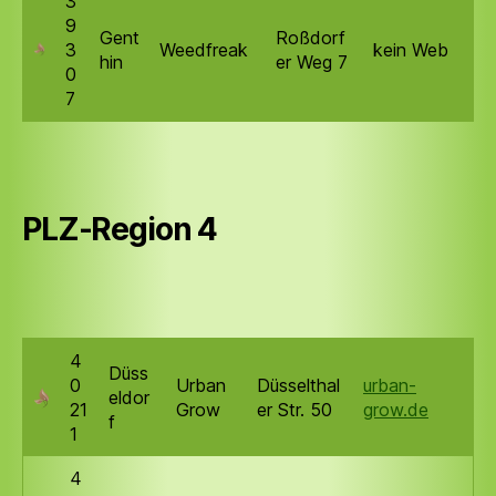
3
9
Gent
Roßdorf
3
Weedfreak
kein Web
hin
er Weg 7
0
7
PLZ-Region 4
4
Düss
0
Urban
Düsselthal
urban-
eldor
21
Grow
er Str. 50
grow.de
f
1
4