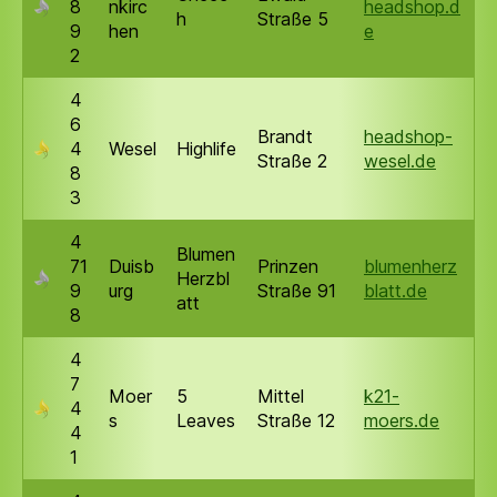
8
nkirc
headshop.d
h
Straße 5
9
hen
e
2
4
6
Brandt
headshop-
4
Wesel
Highlife
Straße 2
wesel.de
8
3
4
Blumen
71
Duisb
Prinzen
blumenherz
Herzbl
9
urg
Straße 91
blatt.de
att
8
4
7
Moer
5
Mittel
k21-
4
s
Leaves
Straße 12
moers.de
4
1