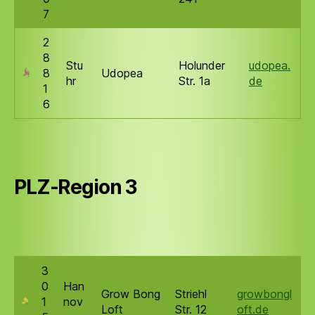
7
2
8
Stu
Holunder
udopea.
8
Udopea
hr
Str. 1a
de
1
6
PLZ-Region 3
3
0
Han
Grow Bong
Striehl
growbongl
1
nov
Loft
Str. 12
oft.de