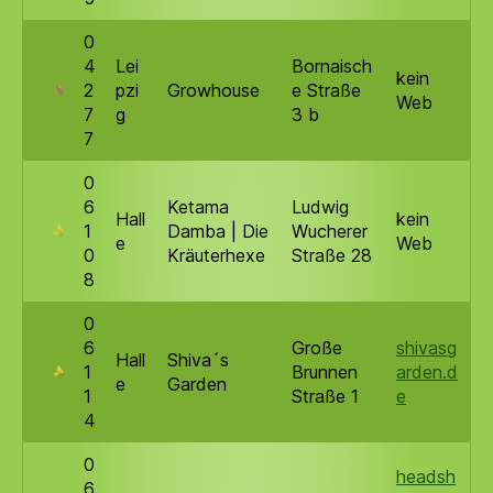
0
4
Lei
Bornaisch
kein
2
pzi
Growhouse
e Straße
Web
7
g
3 b
7
0
6
Ketama
Ludwig
Hall
kein
1
Damba | Die
Wucherer
e
Web
0
Kräuterhexe
Straße 28
8
0
6
Große
shivasg
Hall
Shiva´s
1
Brunnen
arden.d
e
Garden
1
Straße 1
e
4
0
headsh
6