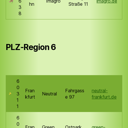
6
Imagro
imagro.de
hn
Straße 11
3
8
PLZ-Region 6
6
0
Fran
Fahrgass
neutral-
3
Neutral
kfurt
e 97
frankfurt.de
1
1
6
0
Fran
Green
Ostpark
green-