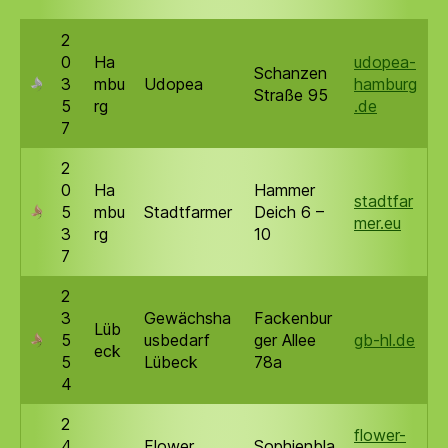
2
0
Ha
udopea-
Schanzen
3
mbu
Udopea
hamburg
Straße 95
5
rg
.de
7
2
0
Ha
Hammer
stadtfar
5
mbu
Stadtfarmer
Deich 6 –
mer.eu
3
rg
10
7
2
3
Gewächsha
Fackenbur
Lüb
5
usbedarf
ger Allee
gb-hl.de
eck
5
Lübeck
78a
4
2
flower-
4
Flower
Sophienbla