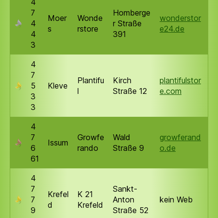
4
7
Homberge
Moer
Wonde
wonderstor
4
r Straße
s
rstore
e24.de
4
391
3
4
7
Plantifu
Kirch
plantifulstor
5
Kleve
l
Straße 12
e.com
3
3
4
7
Growfe
Wald
growferand
Issum
6
rando
Straße 9
o.de
61
4
7
Sankt-
Krefel
K 21
7
Anton
kein Web
d
Krefeld
9
Straße 52