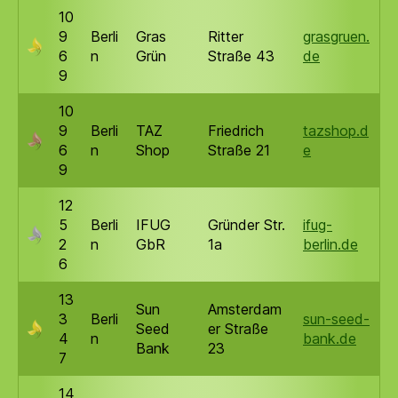
10
9
Berli
Gras
Ritter
grasgruen.
6
n
Grün
Straße 43
de
9
10
9
Berli
TAZ
Friedrich
tazshop.d
6
n
Shop
Straße 21
e
9
12
5
Berli
IFUG
Gründer Str.
ifug-
2
n
GbR
1a
berlin.de
6
13
Sun
Amsterdam
3
Berli
sun-seed-
Seed
er Straße
4
n
bank.de
Bank
23
7
14