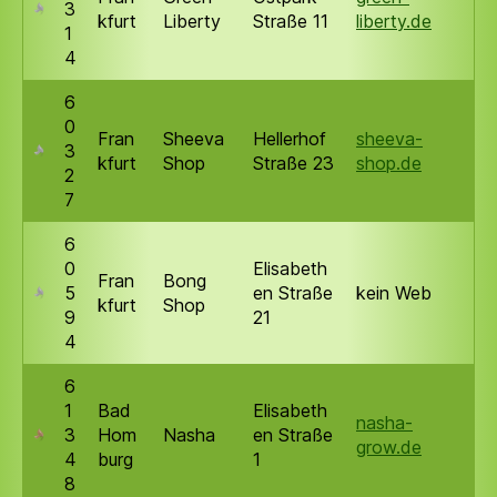
3
kfurt
Liberty
Straße 11
liberty.de
1
4
6
0
Fran
Sheeva
Hellerhof
sheeva-
3
kfurt
Shop
Straße 23
shop.de
2
7
6
0
Elisabeth
Fran
Bong
5
en Straße
kein Web
kfurt
Shop
9
21
4
6
1
Bad
Elisabeth
nasha-
3
Hom
Nasha
en Straße
grow.de
4
burg
1
8