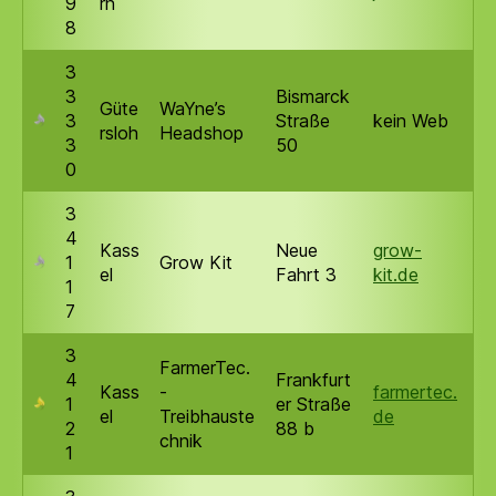
9
rn
8
3
3
Bismarck
Güte
WaYne’s
3
Straße
kein Web
rsloh
Headshop
3
50
0
3
4
Kass
Neue
grow-
1
Grow Kit
el
Fahrt 3
kit.de
1
7
3
FarmerTec.
4
Frankfurt
Kass
-
farmertec.
1
er Straße
el
Treibhauste
de
2
88 b
chnik
1