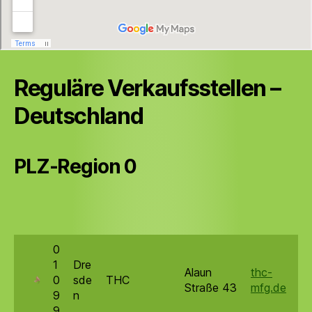
Reguläre Verkaufsstellen –
Deutschland
PLZ-Region 0
0
1
Dre
Alaun
thc-
0
sde
THC
Straße 43
mfg.de
9
n
9