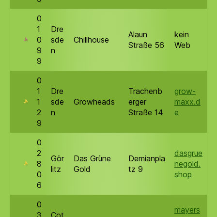
0
1
Dre
Alaun
kein
0
sde
Chillhouse
Straße 56
Web
9
n
9
0
1
Dre
Trachenb
grow-
1
sde
Growheads
erger
maxx.d
2
n
Straße 14
e
9
0
2
dasgrue
Gör
Das Grüne
Demianpla
8
negold.
litz
Gold
tz 9
0
shop
6
0
mayers
3
Cot