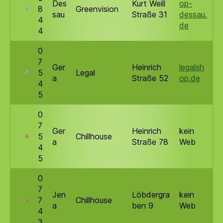
Des
Kurt Weill
op-
8
Greenvision
sau
Straße 31
dessau.
4
de
4
0
7
Ger
Heinrich
legalsh
5
Legal
a
Straße 52
op.de
4
5
0
7
Ger
Heinrich
kein
5
Chillhouse
a
Straße 78
Web
4
5
0
7
Jen
Löbdergra
kein
7
Chillhouse
a
ben 9
Web
4
3