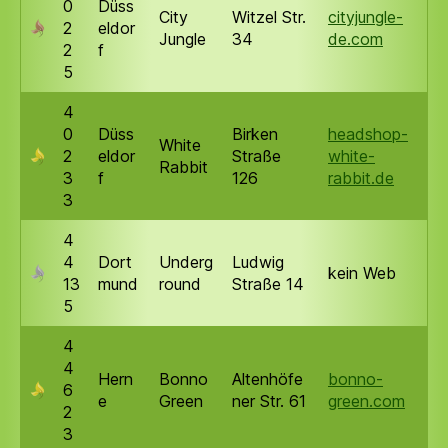
0
Düss
City
Witzel Str.
cityjungle-
2
eldor
Jungle
34
de.com
2
f
5
4
0
Düss
Birken
headshop-
White
2
eldor
Straße
white-
Rabbit
3
f
126
rabbit.de
3
4
4
Dort
Underg
Ludwig
kein Web
13
mund
round
Straße 14
5
4
4
Hern
Bonno
Altenhöfe
bonno-
6
e
Green
ner Str. 61
green.com
2
3