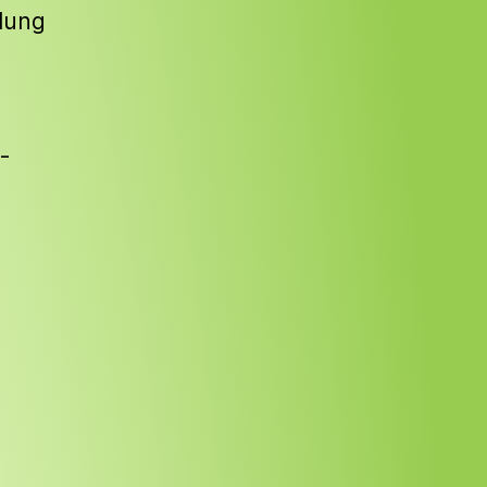
llung
-