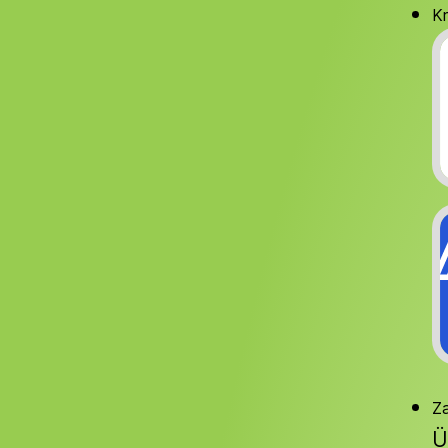
Kr
Za
Ü