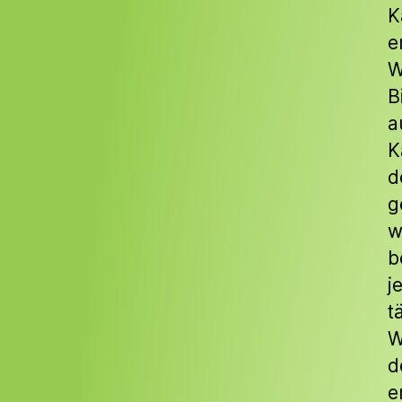
K
e
W
B
a
K
d
g
w
b
j
t
W
d
e