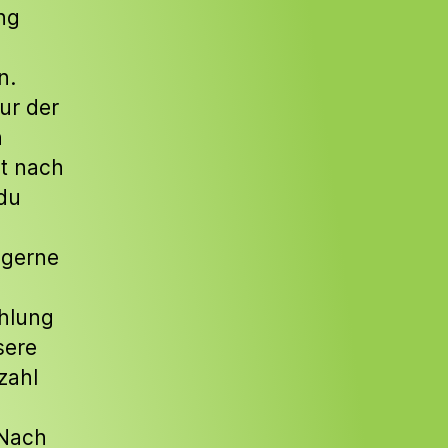
ng
n.
ur der
n
it nach
du
 gerne
ahlung
sere
zahl
 Nach