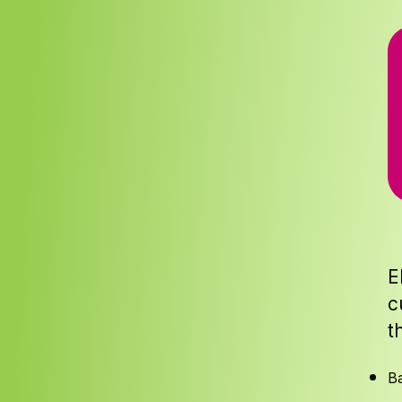
E
c
t
B