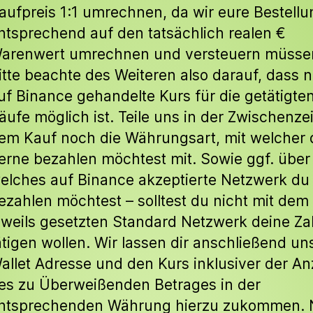
aufpreis 1:1 umrechnen, da wir eure Bestellu
ntsprechend auf den tatsächlich realen €
arenwert umrechnen und versteuern müsse
itte beachte des Weiteren also darauf, dass n
uf Binance gehandelte Kurs für die getätigte
äufe möglich ist. Teile uns in der Zwischenze
em Kauf noch die Währungsart, mit welcher 
erne bezahlen möchtest mit. Sowie ggf. über
elches auf Binance akzeptierte Netzwerk du
ezahlen möchtest – solltest du nicht mit dem
eweils gesetzten Standard Netzwerk deine Z
ätigen wollen. Wir lassen dir anschließend un
allet Adresse und den Kurs inklusiver der An
es zu Überweißenden Betrages in der
ntsprechenden Währung hierzu zukommen.