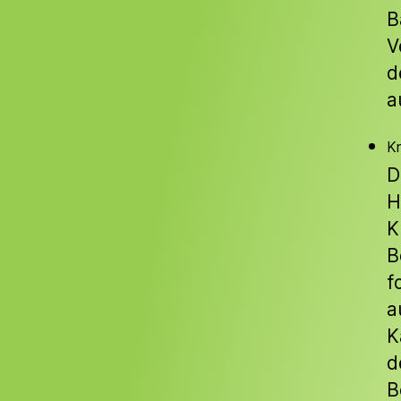
B
V
d
a
Kr
D
H
K
B
f
a
K
d
B