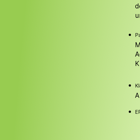
d
u
P
M
A
K
Kl
A
E