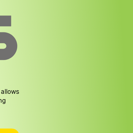
 allows
ng