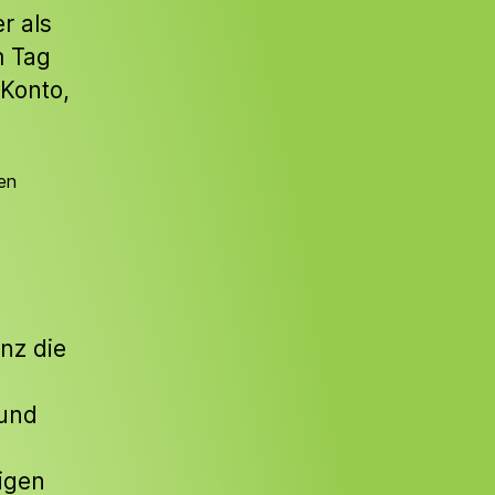
r als
m Tag
Konto,
en
nz die
 und
igen