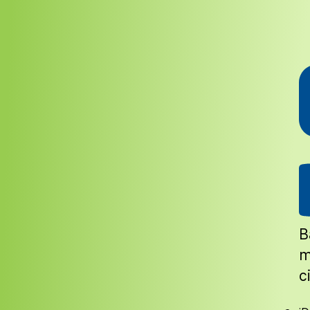
B
m
c