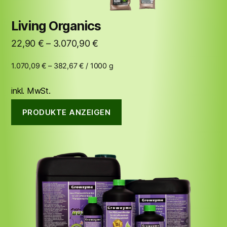
Living Organics
22,90
€
–
3.070,90
€
1.070,09
€
–
382,67
€
/
1000
g
inkl. MwSt.
PRODUKTE ANZEIGEN