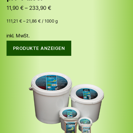
11,90
€
–
233,90
€
111,21
€
–
21,86
€
/
1000
g
inkl. MwSt.
PRODUKTE ANZEIGEN