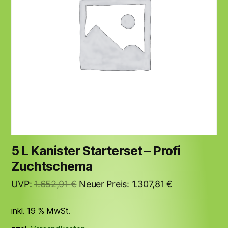
5 L Kanister Starterset – Profi
Zuchtschema
Ursprünglicher
Aktueller
UVP:
1.652,91
€
Neuer Preis:
1.307,81
€
Preis
Preis
inkl. 19 % MwSt.
war:
ist:
1.652,91 €
1.307,81 €.