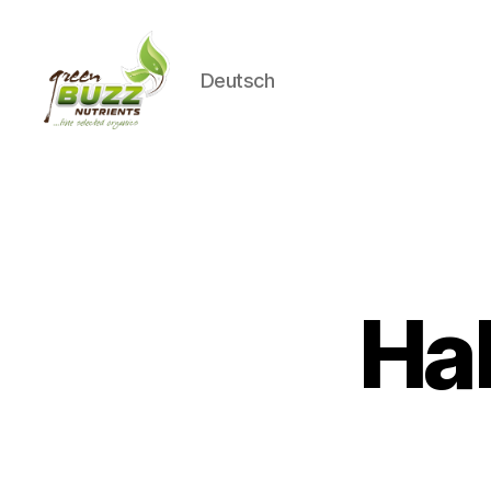
Deutsch
Green
Buzz
Nutrients
Ha