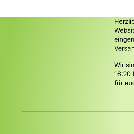
Herzli
Websit
einger
Versan
Wir si
16:20 
für eu