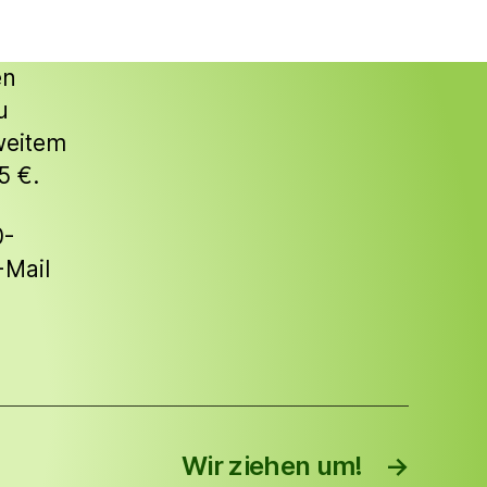
en
u
weitem
5 €.
0-
-Mail
Wir ziehen um!
→